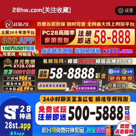
28hw.com(关注收藏)
设置