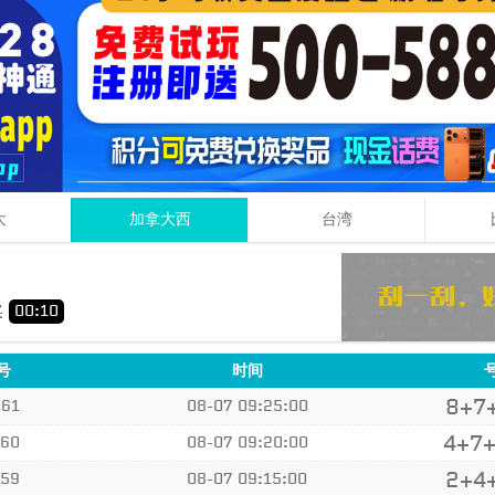
大
加拿大西
台湾
8
5
+
+
奖
00
:
09
号
时间
8+7
561
08-07 09:25:00
4+7
560
08-07 09:20:00
2+4
559
08-07 09:15:00