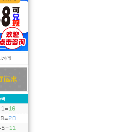
比特币
0
13
=
小
单
号码
+1=
16
+9=
20
+5=
11