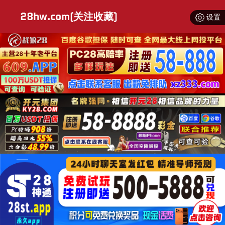
28hw.com(关注收藏)
设置